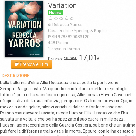
Variation
Nuovo
di Rebecca Yarros
Casa editrice Sperling & Kupfer
ISBN 9788820083120
448 Pagine
1 copia in libreria
17,01
Prezzo:
18,90€
€
Prenota e ritira
DESCRIZIONE
Dalla ballerina d'élite Allie Rousseau ci si aspetta la perfezione.
Sempre. A ogni costo. Ma quando un infortunio mette a repentaglio
tutto ciò per cui ha sacrificato ogni cosa, Allie torna a Haven Cove, nel
rifugio estivo della sua infanzia, per guarire. O almeno provarci. Qui, in
mezzo a onde gelide, silenzi carichi di dolore e fantasmi che non
l'hanno mai davvero lasciata, rivede Hudson Ellis: il ragazzo che l'ha
salvata una volta, e che poi ha spezzato il suo cuore in mille pezzi.
Hudson, aerosoccorritore della Guardia Costiera, sa bene che un attimo
può fare la differenza tra la vita e la morte. Eppure, con lei ha esitato e