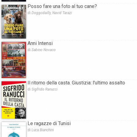
Posso fare una foto al tuo cane?
di
Doggodailly, Navid Tarazi
Anni Intensi
di
Sabino Novaco
Il ritorno della casta. Giustizia: l'ultimo assalto
di
Sigfrido Ranucci
Le ragazze di Tunisi
di
Luca Bianchini