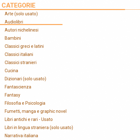
COLLABORA
EVENTI
COMMENTI
NEWS
CATEGORIE
Arte (solo usato)
FOTO
CONTATTI
Audiolibri
Autori nichelinesi
Bambini
Classici greci e latini
Classici italiani
Classici stranieri
Cucina
Dizionari (solo usato)
Fantascienza
Fantasy
Filosofia e Psicologia
Fumetti, manga e graphic novel
Libri antichi e rari - Usato
Libri in lingua straniera (solo usato)
Narrativa italiana