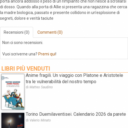
porta ancora addosso il peso di un rimpianto che non riesce a scrollarsi
di dosso. Quando alla porta di Allie si presenta una ragazzina che cerca
la madre biologica, passato e presente collidono in un'esplosione di
segreti, dolore e verità taciute
Recensioni (0)
Commenti (0)
Non ci sono recensioni.
Vuoi scriverne una?
Premi qui
!
LIBRI PIÙ VENDUTI
Anime fragili. Un viaggio con Platone e Aristotele
tra le vulnerabilità del nostro tempo
di
Matteo Saudino
Torino Duemilaventisei. Calendario 2026 da parete
di
Valerio Minato